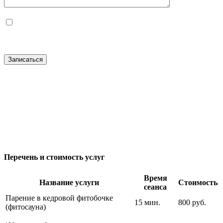
Нажимая кнопку «Отправить» подтверждаю полноту и достоверность
вышеуказанных сведений и даю согласие на обработку предоставленных
мною персональных данных в соответствии со ст. 9 Федерального закона от
27.06.2006г. №152-ФЗ "О персональных данных"
Перечень и стоимость услуг
Время
Название услуги
Стоимость
сеанса
Парение в кедровой фитобочке
15 мин.
800 руб.
(фитосауна)