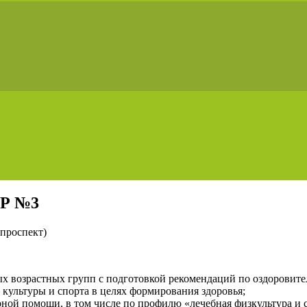
ОР №3
 проспект)
ых возрастных групп с подготовкой рекомендаций по оздорови
культуры и спорта в целях формирования здоровья;
ной помощи, в том числе по профилю «лечебная физкультура и