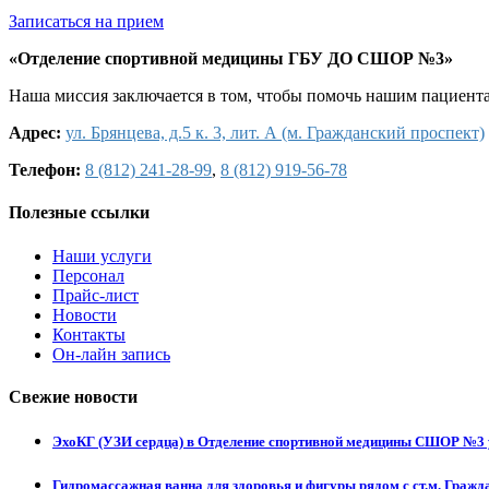
Записаться на прием
«Отделение спортивной медицины ГБУ ДО СШОР №3»
Наша миссия заключается в том, чтобы помочь нашим пациент
Адрес:
ул. Брянцева, д.5 к. 3, лит. А (м. Гражданский проспект)
Телефон:
8 (812) 241-28-99
,
8 (812) 919-56-78
Полезные ссылки
Наши услуги
Персонал
Прайс-лист
Новости
Контакты
Он-лайн запись
Свежие новости
ЭхоКГ (УЗИ сердца) в Отделение спортивной медицины СШОР №3 у
Гидромассажная ванна для здоровья и фигуры рядом с ст.м. Гражда