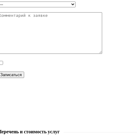
Нажимая кнопку «Отправить» подтверждаю полноту и достоверность вышеук
едерального закона от 27.06.2006г. №152-ФЗ "О персональных данных"
Перечень и стоимость услуг