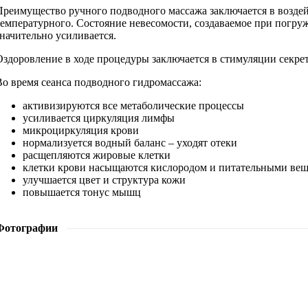
Преимущество ручного подводного массажа заключается в воздей
температурного. Состояние невесомости, создаваемое при погру
значительно усиливается.
Оздоровление в ходе процедуры заключается в стимуляции секре
Во время сеанса подводного гидромассажа:
активизируются все метаболические процессы
усиливается циркуляция лимфы
микроциркуляция крови
нормализуется водный баланс – уходят отеки
расщепляются жировые клетки
клетки крови насыщаются кислородом и питательными ве
улучшается цвет и структура кожи
повышается тонус мышц
Фотографии