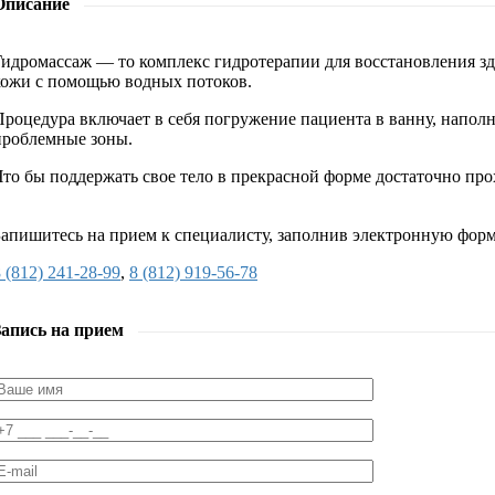
Описание
Гидромассаж — то комплекс гидротерапии для восстановления зд
кожи с помощью водных потоков.
Процедура включает в себя погружение пациента в ванну, напо
проблемные зоны.
Что бы поддержать свое тело в прекрасной форме достаточно про
Запишитесь на прием к специалисту, заполнив электронную форм
 (812) 241-28-99
,
8 (812) 919-56-78
Запись на прием